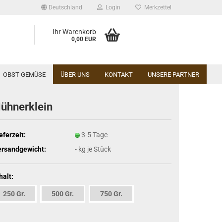
Deutschland
Login
Merkzettel
Ihr Warenkorb
0,00 EUR
OBST GEMÜSE
ÜBER UNS
KONTAKT
UNSERE PARTNER
ühnerklein
eferzeit:
3-5 Tage
ersandgewicht:
-
kg je Stück
halt:
250 Gr.
500 Gr.
750 Gr.