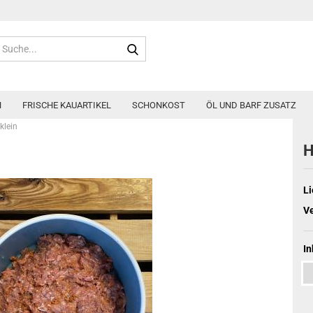
Suche...
N
FRISCHE KAUARTIKEL
SCHONKOST
ÖL UND BARF ZUSATZ
klein
H
Li
V
In