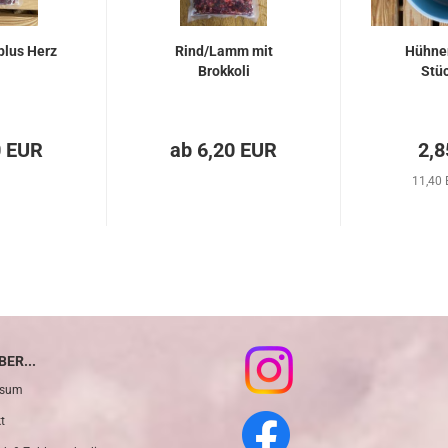
plus Herz
Rind/Lamm mit
Hühne
Brokkoli
Stüc
0 EUR
ab 6,20 EUR
2,8
11,40 
ER...
ssum
t