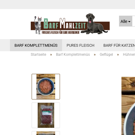
Alle
BARF KOMPLETTMENÜS
PURES FLEISCH
BARF FÜR KATZE
»
»
»
Startseite
Barf Komplettmenüs
Geflügel
Hühner