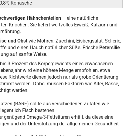
, 0,8% Rohasche
ochwertigen Hähnchenteilen
– eine natürliche
ten Knochen. Sie liefert wertvolles Eiweiß, Kalzium und
Ernährung.
üse und Obst
wie Möhren, Zucchini, Eisbergsalat, Sellerie,
offe und einen Hauch natürlicher Süße. Frische
Petersilie
uung auf sanfte Weise.
2 bis 3 Prozent des Körpergewichts eines erwachsenen
ebensjahr wird eine höhere Menge empfohlen, etwa
ese Richtwerte dienen jedoch nur als grobe Orientierung
stimmt werden. Dabei müssen Faktoren wie Alter, Rasse,
chtigt werden.
tzen (BARF) sollte aus verschiedenen Zutaten wie
legentlich Fisch bestehen.
ier genügend Omega-3-Fettsäuren erhält, da diese eine
ungen und der Unterstützung der allgemeinen Gesundheit