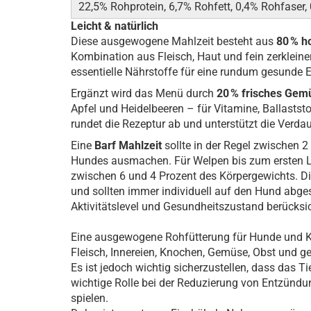
22,5% Rohprotein, 6,7% Rohfett, 0,4% Rohfaser
Leicht & natürlich
Diese ausgewogene Mahlzeit besteht aus
80 % h
Kombination aus Fleisch, Haut und fein zerkleiner
essentielle Nährstoffe für eine rundum gesunde 
Ergänzt wird das Menü durch
20 % frisches Gem
Apfel und Heidelbeeren – für Vitamine, Ballastst
rundet die Rezeptur ab und unterstützt die Verda
Eine
Barf Mahlzeit
sollte in der Regel zwischen 
Hundes ausmachen. Für Welpen bis zum ersten L
zwischen 6 und 4 Prozent des Körpergewichts. Di
und sollten immer individuell auf den Hund abge
Aktivitätslevel und Gesundheitszustand berücksi
Eine ausgewogene Rohfütterung für Hunde und Ka
Fleisch, Innereien, Knochen, Gemüse, Obst und ge
Es ist jedoch wichtig sicherzustellen, dass das T
wichtige Rolle bei der Reduzierung von Entzünd
spielen.