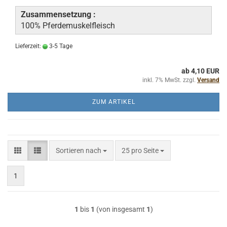
Zusammensetzung :
100% Pferdemuskelfleisch
Lieferzeit:
3-5 Tage
ab 4,10 EUR
inkl. 7% MwSt. zzgl.
Versand
ZUM ARTIKEL
Sortieren nach
pro Seite
Sortieren nach
25 pro Seite
1
1
bis
1
(von insgesamt
1
)