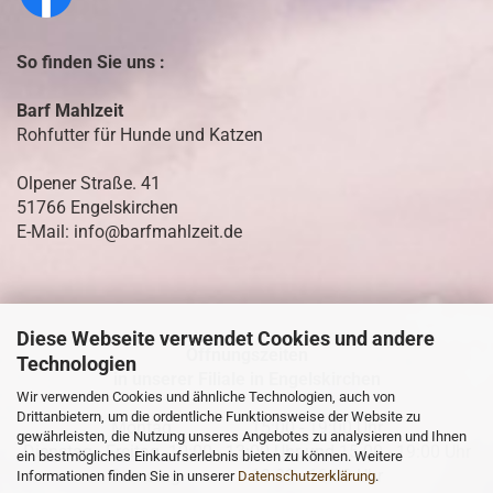
So finden Sie uns :
Barf Mahlzeit
Rohfutter für Hunde und Katzen
Olpener Straße. 41
51766 Engelskirchen
E-Mail: info@barfmahlzeit.de
Diese Webseite verwendet Cookies und andere
Öffnungszeiten
Technologien
in unserer Filiale in Engelskirchen
Wir verwenden Cookies und ähnliche Technologien, auch von
Drittanbietern, um die ordentliche Funktionsweise der Website zu
Montag 15:00 - 19:00 Uhr
gewährleisten, die Nutzung unseres Angebotes zu analysieren und Ihnen
Dienstag - Freitag 10:00 - 13:00 Uhr und 15.00 - 19:00 Uhr
ein bestmögliches Einkaufserlebnis bieten zu können. Weitere
Samstag 10:00 - 13:00 Uhr
Informationen finden Sie in unserer
Datenschutzerklärung
.