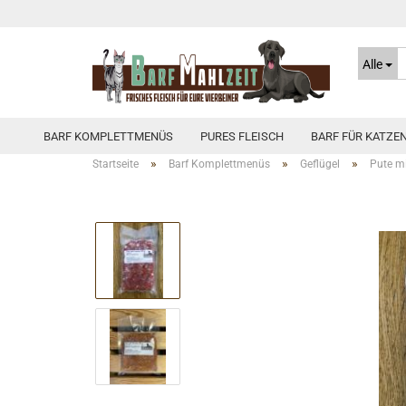
Alle
BARF KOMPLETTMENÜS
PURES FLEISCH
BARF FÜR KATZE
»
»
»
Startseite
Barf Komplettmenüs
Geflügel
Pute m