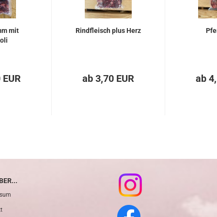
mm mit
Rindfleisch plus Herz
Pfe
oli
0 EUR
ab 3,70 EUR
ab 4
ER...
ssum
t