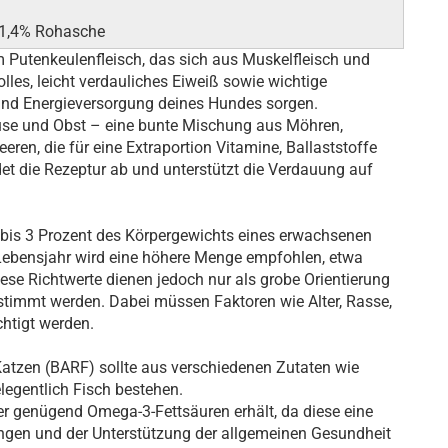
, 1,4% Rohasche
 Putenkeulenfleisch, das sich aus Muskelfleisch und
lles, leicht verdauliches Eiweiß sowie wichtige
 und Energieversorgung deines Hundes sorgen.
üse und Obst – eine bunte Mischung aus Möhren,
eeren, die für eine Extraportion Vitamine, Ballaststoffe
det die Rezeptur ab und unterstützt die Verdauung auf
2 bis 3 Prozent des Körpergewichts eines erwachsenen
ebensjahr wird eine höhere Menge empfohlen, etwa
ese Richtwerte dienen jedoch nur als grobe Orientierung
stimmt werden. Dabei müssen Faktoren wie Alter, Rasse,
chtigt werden.
tzen (BARF) sollte aus verschiedenen Zutaten wie
legentlich Fisch bestehen.
ier genügend Omega-3-Fettsäuren erhält, da diese eine
ungen und der Unterstützung der allgemeinen Gesundheit