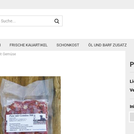
Suche...
N
FRISCHE KAUARTIKEL
SCHONKOST
ÖL UND BARF ZUSATZ
it Gemüse
P
Li
V
In