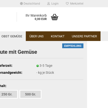
Deutschland
Login
Merkzettel
Ihr Warenkorb
0,00 EUR
OBST GEMÜSE
ÜBER UNS
KONTAKT
UNSERE PARTNER
EMPFEHLUNG
ute mit Gemüse
eferzeit:
3-5 Tage
ersandgewicht:
-
kg je Stück
halt:
250 Gr.
500 Gr.