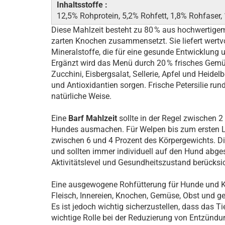
Inhaltsstoffe :
12,5% Rohprotein, 5,2% Rohfett, 1,8% Rohfaser
Diese Mahlzeit besteht zu 80 % aus hochwertigem
zarten Knochen zusammensetzt. Sie liefert wertvo
Mineralstoffe, die für eine gesunde Entwicklung
Ergänzt wird das Menü durch 20 % frisches Gem
Zucchini, Eisbergsalat, Sellerie, Apfel und Heidelb
und Antioxidantien sorgen. Frische Petersilie run
natürliche Weise.
Eine
Barf Mahlzeit
sollte in der Regel zwischen 
Hundes ausmachen. Für Welpen bis zum ersten L
zwischen 6 und 4 Prozent des Körpergewichts. Di
und sollten immer individuell auf den Hund abge
Aktivitätslevel und Gesundheitszustand berücksi
Eine ausgewogene Rohfütterung für Hunde und Ka
Fleisch, Innereien, Knochen, Gemüse, Obst und ge
Es ist jedoch wichtig sicherzustellen, dass das T
wichtige Rolle bei der Reduzierung von Entzünd