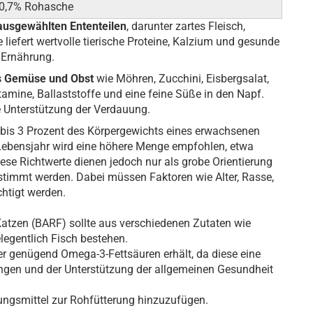
, 0,7% Rohasche
ausgewählten Ententeilen
, darunter zartes Fleisch,
 liefert wertvolle tierische Proteine, Kalzium und gesunde
e Ernährung.
es Gemüse und Obst
wie Möhren, Zucchini, Eisbergsalat,
itamine, Ballaststoffe und eine feine Süße in den Napf.
te Unterstützung der Verdauung.
2 bis 3 Prozent des Körpergewichts eines erwachsenen
ebensjahr wird eine höhere Menge empfohlen, etwa
ese Richtwerte dienen jedoch nur als grobe Orientierung
stimmt werden. Dabei müssen Faktoren wie Alter, Rasse,
chtigt werden.
tzen (BARF) sollte aus verschiedenen Zutaten wie
legentlich Fisch bestehen.
ier genügend Omega-3-Fettsäuren erhält, da diese eine
ungen und der Unterstützung der allgemeinen Gesundheit
ungsmittel zur Rohfütterung hinzuzufügen.