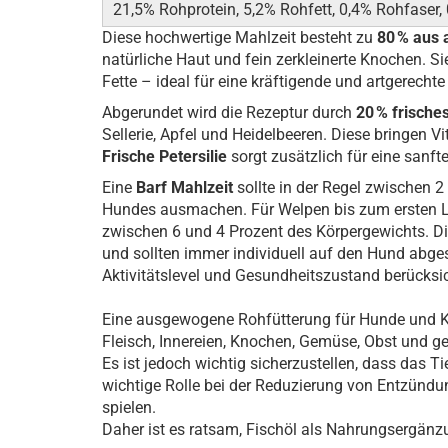
21,5% Rohprotein, 5,2% Rohfett, 0,4% Rohfaser
Diese hochwertige Mahlzeit besteht zu
80 % aus 
natürliche Haut und fein zerkleinerte Knochen. Sie
Fette – ideal für eine kräftigende und artgerecht
Abgerundet wird die Rezeptur durch
20 % frisch
Sellerie, Apfel und Heidelbeeren. Diese bringen V
Frische Petersilie
sorgt zusätzlich für eine sanf
Eine
Barf Mahlzeit
sollte in der Regel zwischen 
Hundes ausmachen. Für Welpen bis zum ersten L
zwischen 6 und 4 Prozent des Körpergewichts. Di
und sollten immer individuell auf den Hund abge
Aktivitätslevel und Gesundheitszustand berücksi
Eine ausgewogene Rohfütterung für Hunde und Ka
Fleisch, Innereien, Knochen, Gemüse, Obst und ge
Es ist jedoch wichtig sicherzustellen, dass das T
wichtige Rolle bei der Reduzierung von Entzünd
spielen.
Daher ist es ratsam, Fischöl als Nahrungsergänz