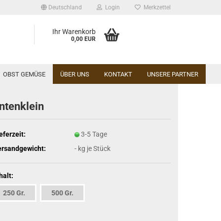
Deutschland
Login
Merkzettel
Ihr Warenkorb
0,00 EUR
OBST GEMÜSE
ÜBER UNS
KONTAKT
UNSERE PARTNER
ntenklein
eferzeit:
3-5 Tage
ersandgewicht:
-
kg je Stück
halt:
250 Gr.
500 Gr.