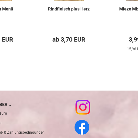
n Menü
Rindfleisch plus Herz
Mieze Mi
5 EUR
ab 3,70 EUR
3,9
15,96 
ER...
ssum
t
d- & Zahlungsbedingungen