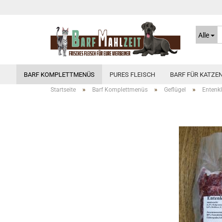
Alle
BARF KOMPLETTMENÜS
PURES FLEISCH
BARF FÜR KATZE
»
»
»
Startseite
Barf Komplettmenüs
Geflügel
Entenkl