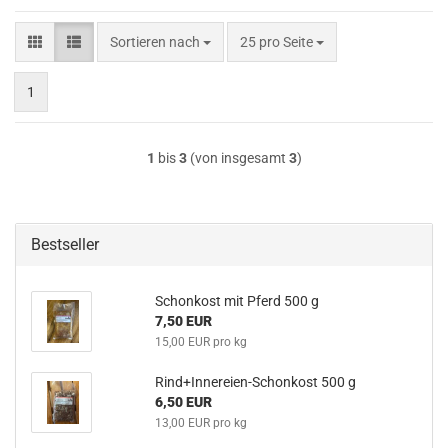
Sortieren nach
pro Seite
Sortieren nach
25 pro Seite
1
1
bis
3
(von insgesamt
3
)
Bestseller
Schonkost mit Pferd 500 g
7,50 EUR
15,00 EUR pro kg
Rind+Innereien-Schonkost 500 g
6,50 EUR
13,00 EUR pro kg