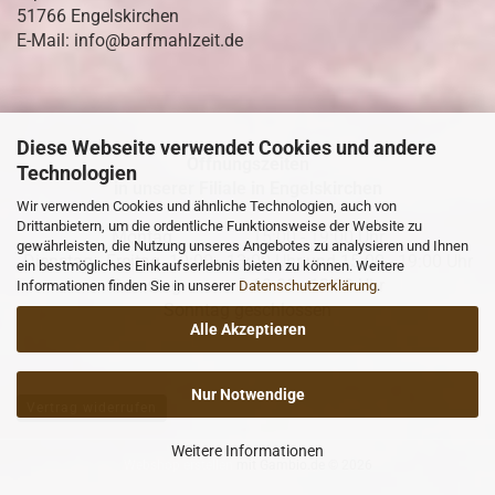
51766 Engelskirchen
E-Mail: info@barfmahlzeit.de
Diese Webseite verwendet Cookies und andere
Öffnungszeiten
Technologien
in unserer Filiale in Engelskirchen
Wir verwenden Cookies und ähnliche Technologien, auch von
Drittanbietern, um die ordentliche Funktionsweise der Website zu
Montag 15:00 - 19:00 Uhr
gewährleisten, die Nutzung unseres Angebotes zu analysieren und Ihnen
Dienstag - Freitag 10:00 - 13:00 Uhr und 15.00 - 19:00 Uhr
ein bestmögliches Einkaufserlebnis bieten zu können. Weitere
Samstag 10:00 - 13:00 Uhr
Informationen finden Sie in unserer
Datenschutzerklärung
.
Sonntag geschlossen
Alle Akzeptieren
Nur Notwendige
Vertrag widerrufen
Weitere Informationen
Webshop erstellen
mit Gambio.de © 2026