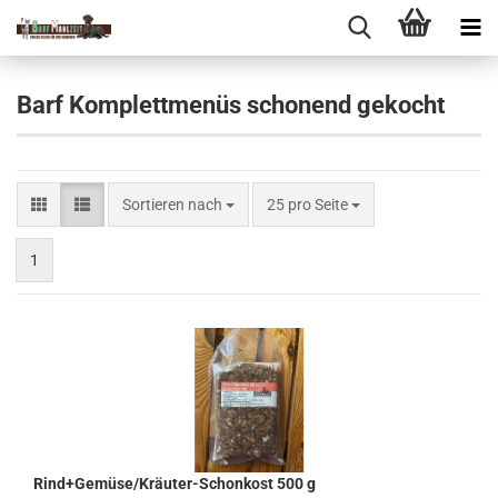
Barf Komplettmenüs schonend gekocht
Sortieren nach
pro Seite
Sortieren nach
25 pro Seite
1
Rind+Gemüse/Kräuter-Schonkost 500 g