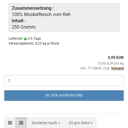
Zusammensetzung :
100% Muskelfleisch vom Reh
Inhalt :
250 Gramm
Lieferzeit:
3-5 Tage
Versandgewicht:
0,25
kg je Stück
3,99 EUR
15,96 EUR pro kg
inkl. 7% MwSt. zzgl.
Versand
IN DEN WARENKORB
Sortieren nach
pro Seite
Sortieren nach
25 pro Seite