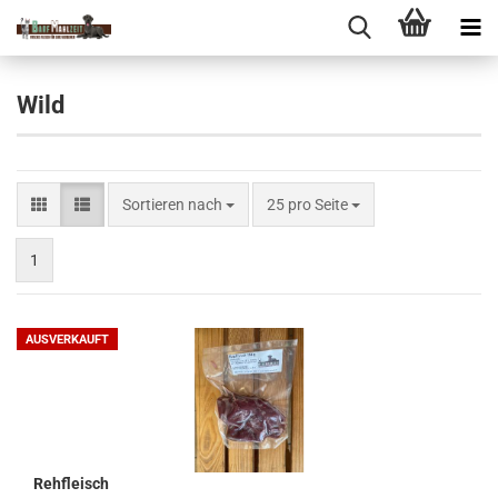
Wild
Sortieren nach
pro Seite
Sortieren nach
25 pro Seite
1
AUSVERKAUFT
Rehfleisch