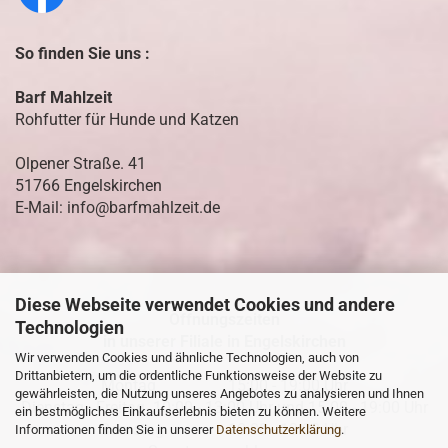
So finden Sie uns :
Barf Mahlzeit
Rohfutter für Hunde und Katzen
Olpener Straße. 41
51766 Engelskirchen
E-Mail: info@barfmahlzeit.de
Diese Webseite verwendet Cookies und andere
Öffnungszeiten
Technologien
in unserer Filiale in Engelskirchen
Wir verwenden Cookies und ähnliche Technologien, auch von
Drittanbietern, um die ordentliche Funktionsweise der Website zu
Montag 15:00 - 19:00 Uhr
gewährleisten, die Nutzung unseres Angebotes zu analysieren und Ihnen
Dienstag - Freitag 10:00 - 13:00 Uhr und 15.00 - 19:00 Uhr
ein bestmögliches Einkaufserlebnis bieten zu können. Weitere
Samstag 10:00 - 13:00 Uhr
Informationen finden Sie in unserer
Datenschutzerklärung
.